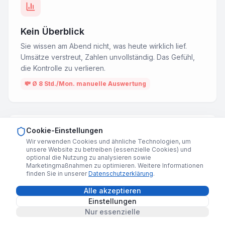
Kein Überblick
Sie wissen am Abend nicht, was heute wirklich lief.
Umsätze verstreut, Zahlen unvollständig. Das Gefühl,
die Kontrolle zu verlieren.
💸
Ø 8 Std./Mon. manuelle Auswertung
Cookie-Einstellungen
Wir verwenden Cookies und ähnliche Technologien, um
unsere Website zu betreiben (essenzielle Cookies) und
optional die Nutzung zu analysieren sowie
Tablet-Chaos
Marketingmaßnahmen zu optimieren. Weitere Informationen
finden Sie in unserer
Datenschutzerklärung
.
Drei Geräte an der Theke, drei verschiedene Signale.
Ihr Team sucht ständig nach der richtigen Bestellung,
Alle akzeptieren
während Gäste warten.
Einstellungen
Nur essenzielle
💸
Ø 5–10 Std./Mon. Mehrarbeit durch manuelles
Abgleichen